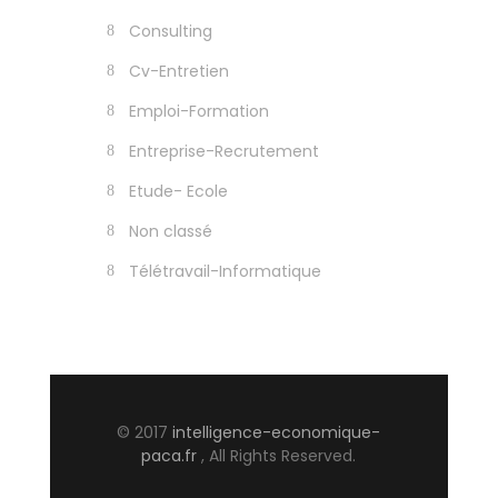
Consulting
Cv-Entretien
Emploi-Formation
Entreprise-Recrutement
Etude- Ecole
Non classé
Télétravail-Informatique
© 2017
intelligence-economique-
paca.fr
, All Rights Reserved.