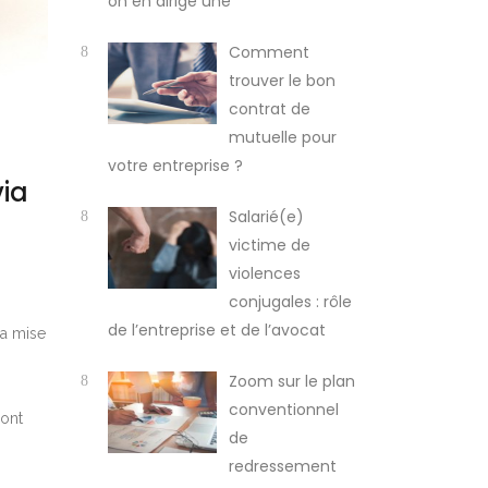
on en dirige une
Comment
trouver le bon
contrat de
mutuelle pour
votre entreprise ?
via
Salarié(e)
victime de
violences
conjugales : rôle
de l’entreprise et de l’avocat
la mise
Zoom sur le plan
conventionnel
sont
de
redressement