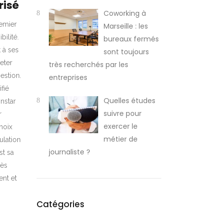
risé
Coworking à
remier
Marseille : les
ilité.
bureaux fermés
 à ses
sont toujours
heter
très recherchés par les
gestion.
entreprises
fié
Quelles études
instar
suivre pour
r
exercer le
hoix
métier de
ulation
journaliste ?
st sa
rès
ent et
Catégories