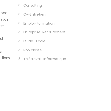
Consulting
riode
Cv-Entretien
 avoir
Emploi-Formation
yers
Entreprise-Recrutement
eut
Etude- Ecole
Non classé
es
sitions,
Télétravail-Informatique